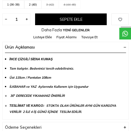
W
h
a
t
a
p
p
D
e
s
t
e
H
a
t
t
1 (36-38)
2 (40)
3 (42)
4 (44-46)
SEPETE EKLE
Daha Fazla
YENİ GELENLER
Listeye Ekle
Fiyat Alarmı
Tavsiye Et
Ürün Açıklaması
İNCE ÇİZGİLİ SİENA KUMAŞ
Tam kalıptır. Bedeninizi tercih edebilirsiniz.
Üst 115cm / Pantolon 108cm
İLKBAHAR ve YAZ Aylarında Kullanım için Uygundur
30
DERECEDE YIKAMANIZ ÖNERİLİR
°
STOKTA OLAN ÜRÜNLER AYNI GÜN KARGOYA
TESLİMAT VE KARGO:
VERİLİR 2 İLE 4 İŞ GÜNÜ İÇİNDE TESLİM EDİLİR.
Ödeme Seçenekleri