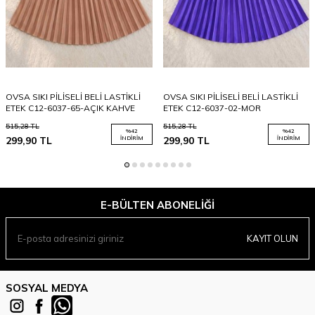
OVSA SIKI PİLİSELİ BELİ LASTİKLİ
OVSA SIKI PİLİSELİ BELİ LASTİKLİ
ETEK C12-6037-65-AÇIK KAHVE
ETEK C12-6037-02-MOR
515,28
TL
515,28
TL
%
42
%
42
299,90
TL
İNDIRIM
299,90
TL
İNDIRIM
E-BÜLTEN ABONELIĞI
KAYIT OLUN
SOSYAL MEDYA