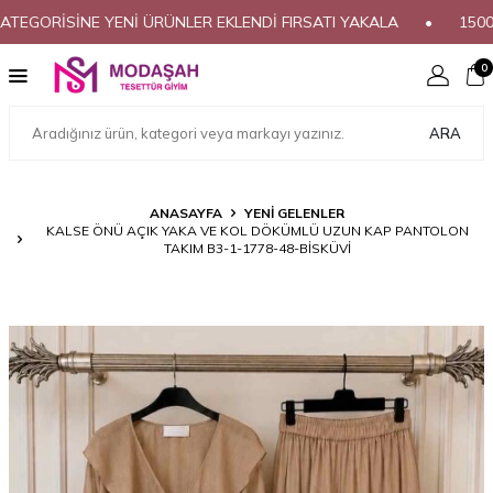
RİSİNE YENİ ÜRÜNLER EKLENDİ FIRSATI YAKALA
•
1500₺ ÜZE
0
ARA
ANASAYFA
YENİ GELENLER
KALSE ÖNÜ AÇIK YAKA VE KOL DÖKÜMLÜ UZUN KAP PANTOLON
TAKIM B3-1-1778-48-BİSKÜVİ