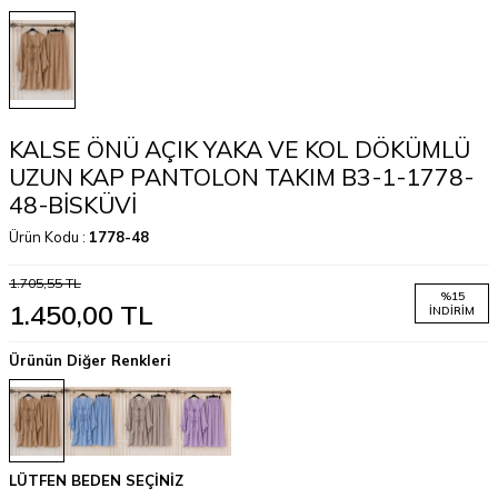
KALSE ÖNÜ AÇIK YAKA VE KOL DÖKÜMLÜ
UZUN KAP PANTOLON TAKIM B3-1-1778-
48-BİSKÜVİ
Ürün Kodu :
1778-48
1.705,55
TL
%
15
1.450,00
TL
İNDIRIM
Ürünün Diğer Renkleri
LÜTFEN BEDEN SEÇİNİZ