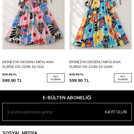
EKİNEZYA DESENLİ MEVLANA
EKİNEZYA DESENLİ MEVLANA
ELBİSE D5-2249-16-GÜL
ELBİSE D5-2249-23-SARI
825,55
TL
825,55
TL
%
27
%
27
599,90
TL
İNDIRIM
599,90
TL
İNDIRIM
E-BÜLTEN ABONELIĞI
KAYIT OLUN
SOSYAL MEDYA