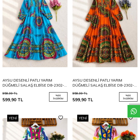
AYSU DESENLİ PATLI YARIM
AYSU DESENLİ PATLI YARIM
W
h
a
t
a
p
p
D
e
s
t
e
H
a
t
t
DÜĞMELİ SALAŞ ELBİSE D8-2302-
DÜĞMELİ SALAŞ ELBİSE D8-2302-
10-MAVİ
15-ORANJ
858,99
TL
858,99
TL
%
30
%
30
599,90
TL
İNDIRIM
599,90
TL
İNDIRIM
YENI
YENI