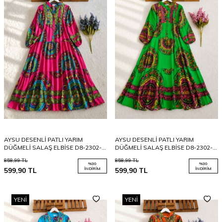
AYSU DESENLİ PATLI YARIM
AYSU DESENLİ PATLI YARIM
DÜĞMELİ SALAŞ ELBİSE D8-2302-
DÜĞMELİ SALAŞ ELBİSE D8-2302-
47-PEMBE
54-BENETTON
858,99
TL
858,99
TL
%
30
%
30
599,90
TL
İNDIRIM
599,90
TL
İNDIRIM
YENI
YENI