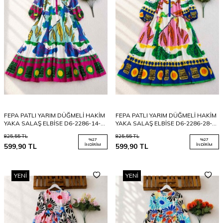
FEPA PATLI YARIM DÜĞMELİ HAKİM
FEPA PATLI YARIM DÜĞMELİ HAKİM
YAKA SALAŞ ELBİSE D6-2286-14-
YAKA SALAŞ ELBİSE D6-2286-28-
FUŞYA
SAKS
825,55
TL
825,55
TL
%
27
%
27
599,90
TL
İNDIRIM
599,90
TL
İNDIRIM
YENI
YENI