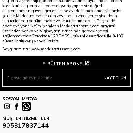
bilgileriniz şifrelenip gönderilmektedir.Ödeme sayfasında istenilen
kredi kartı bilgileriniz, siteden alışveriş yapan siz değerli
müşterilerimizin güvenliğini en üst seviyede tutmak amacıyla hiçbir
şekilde Modasahtesettur.com veya ona hizmet veren şirketlerin
sunucularında görülmemekte vede tutulmamaktadır. Bu şekilde
ödemeye yönelik tüm işlemlerin Modasahtesettur.com arayüzü
üzerinden banka ve bilgisayarınız arasında gerçekleşmesi
sağlanmaktadır.Sitemizde 128 Bit SSL güvenlik sertifikası ile %100
güvenilir alışveriş yapabilirsiniz.
Saygılarımızla ; www.modasahtesettur.com
E-BÜLTEN ABONELIĞI
KAYIT OLUN
SOSYAL MEDYA
MÜŞTERI HIZMETLERI
905317837144