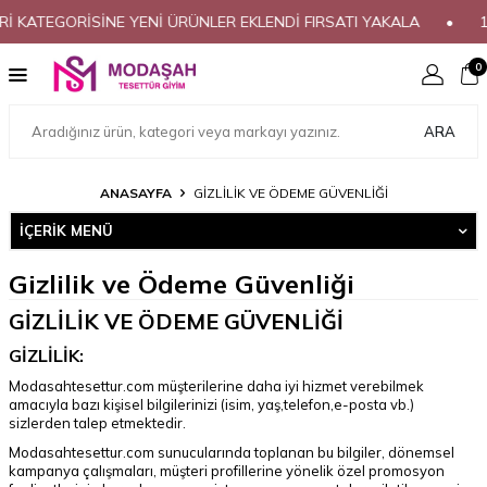
İ KATEGORİSİNE YENİ ÜRÜNLER EKLENDİ FIRSATI YAKALA
•
15
0
ARA
ANASAYFA
GIZLILIK VE ÖDEME GÜVENLIĞI
İÇERIK MENÜ
Gizlilik ve Ödeme Güvenliği
GİZLİLİK VE ÖDEME GÜVENLİĞİ
GİZLİLİK:
Modasahtesettur.com müşterilerine daha iyi hizmet verebilmek
amacıyla bazı kişisel bilgilerinizi (isim, yaş,telefon,e-posta vb.)
sizlerden talep etmektedir.
Modasahtesettur.com sunucularında toplanan bu bilgiler, dönemsel
kampanya çalışmaları, müşteri profillerine yönelik özel promosyon