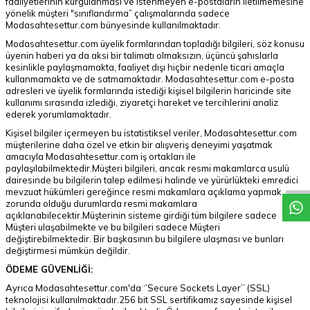
faaliyetlerinin kurgulanması ve istenmeyen e-postaların iletilmemesine
yönelik müşteri "sınıflandırma” çalışmalarında sadece
Modasahtesettur.com bünyesinde kullanılmaktadır.
Modasahtesettur.com üyelik formlarından topladığı bilgileri, söz konusu
üyenin haberi ya da aksi bir talimatı olmaksızın, üçüncü şahıslarla
kesinlikle paylaşmamakta, faaliyet dışı hiçbir nedenle ticari amaçla
kullanmamakta ve de satmamaktadır. Modasahtesettur.com e-posta
adresleri ve üyelik formlarında istediği kişisel bilgilerin haricinde site
kullanımı sırasında izlediği, ziyaretçi hareket ve tercihlerini analiz
ederek yorumlamaktadır.
Kişisel bilgiler içermeyen bu istatistiksel veriler, Modasahtesettur.com
W
h
a
t
a
p
p
D
e
s
t
e
H
a
t
t
müşterilerine daha özel ve etkin bir alışveriş deneyimi yaşatmak
amacıyla Modasahtesettur.com iş ortakları ile
paylaşılabilmektedir.Müşteri bilgileri, ancak resmi makamlarca usulü
dairesinde bu bilgilerin talep edilmesi halinde ve yürürlükteki emredici
mevzuat hükümleri gereğince resmi makamlara açıklama yapmak
zorunda olduğu durumlarda resmi makamlara
açıklanabilecektir.Müşterinin sisteme girdiği tüm bilgilere sadece
Müşteri ulaşabilmekte ve bu bilgileri sadece Müşteri
değiştirebilmektedir. Bir başkasının bu bilgilere ulaşması ve bunları
değiştirmesi mümkün değildir.
ÖDEME GÜVENLİĞİ:
Ayrıca Modasahtesettur.com'da ‘’Secure Sockets Layer’’ (SSL)
teknolojisi kullanılmaktadır.256 bit SSL sertifikamız sayesinde kişisel