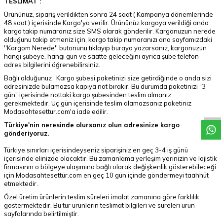
TESLİMAT :
Ürününüz, sipariş verildikten sonra 24 saat ( Kampanya dönemlerinde
48 saat ) içerisinde Kargo'ya verilir. Ürününüz kargoya verildiği anda
kargo takip numaranız size SMS olarak gönderilir. Kargonuzun nerede
olduğunu takip etmeniz için, kargo takip numaranızı ana sayfamızdaki
''Kargom Nerede'' butonunu tıklayıp buraya yazarsanız, kargonuzun
hangi şubeye, hangi gün ve saatte geleceğini ayrıca şube telefon-
adres bilgilerini öğrenebilirsiniz.
Bağlı olduğunuz Kargo şubesi paketinizi size getirdiğinde o anda sizi
W
h
a
t
a
p
p
D
e
s
t
e
H
a
t
t
adresinizde bulamazsa kapıya not bırakır. Bu durumda paketinizi "3
gün" içerisinde nottaki kargo şubesinden teslim almanız
gerekmektedir. Üç gün içerisinde teslim alamazsanız paketiniz
Modasahtesettur.com'a iade edilir.
Türkiye'nin neresinde olursanız olun adresinize kargo
gönderiyoruz.
Türkiye sınırları içerisindeyseniz siparişiniz en geç 3-4 iş günü
içerisinde elinizde olacaktır. Bu zamanlama yerleşim yerinizin ve lojistik
firmasının o bölgeye ulaşımına bağlı olarak değişkenlik gösterebileceği
için Modasahtesettür.com en geç 10 gün içinde göndermeyi taahhüt
etmektedir.
Özel üretim ürünlerin teslim süreleri imalat zamanına göre farklılık
göstermektedir. Bu tür ürünlerin teslimat bilgileri ve süreleri ürün
sayfalarında belirtilmiştir.