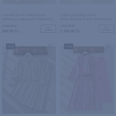
CUSARE ÖN VE YANLARDAN
CODK ÇİZGİLİİ İÇ VE DIŞ
YIRTMAÇLI ARKADAN FERMUARLI
BAĞLAMALI KAP BOL PANTOLON
TAM BOY TUNİK B7-1-2456-23-SARI
İKİLİ TAKIM B8-5-1800-19-HARDAL
1.155,55
TL
1.320,55
TL
%
22
%
17
899,90
TL
İNDIRIM
1.100,00
TL
İNDIRIM
YENI
YENI