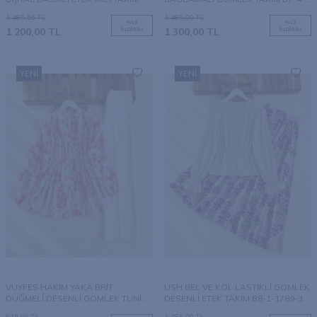
B3-3-1796-28-FUŞYA
1790-25-VİZON
1.485,55
TL
1.485,00
TL
%
19
%
12
1.200,00
TL
İNDIRIM
1.300,00
TL
İNDIRIM
YENI
YENI
VUYFES HAKİM YAKA BRİT
USH BEL VE KOL LASTİKLİ GÖMLEK
DÜĞMELİ DESENLİ GÖMLEK TUNİK
DESENLİ ETEK TAKIM B8-1-1789-34-
B5-5-5789-05-PUDRA
BEJ
935,66
TL
1.485,00
TL