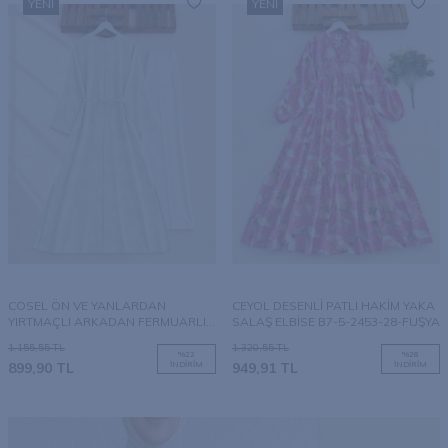
YENI
YENI
COSEL ÖN VE YANLARDAN
CEYOL DESENLİ PATLI HAKİM YAKA
YIRTMAÇLI ARKADAN FERMUARLI
SALAŞ ELBİSE B7-5-2453-28-FUŞYA
TAM BOY TUNİK B4-1-3248-07-
1.155,55
TL
1.320,55
TL
YEŞİL
%
22
%
28
899,90
TL
İNDIRIM
949,91
TL
İNDIRIM