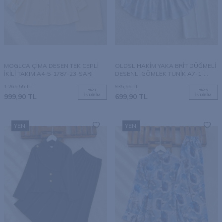
MOGLCA ÇİMA DESEN TEK CEPLİ
OLDSL HAKİM YAKA BRİT DÜĞMELİ
İKİLİ TAKIM A4-5-1787-23-SARI
DESENLİ GÖMLEK TUNİK A7-1-
3250-10-MAVİ
1.265,55
TL
935,55
TL
%
21
%
25
999,90
TL
İNDIRIM
699,90
TL
İNDIRIM
YENI
YENI