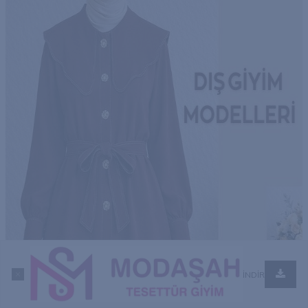
İNDİR
Anasayfa
Kategoriler
Sepet
Favoriler
Hesabım