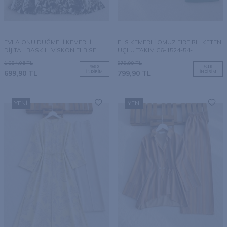
EVLA ÖNÜ DÜĞMELİ KEMERLİ
ELS KEMERLİ OMUZ FIRFIRLI KETEN
DİJİTAL BASKILI VİSKON ELBİSE
ÜÇLÜ TAKIM C6-1524-54-
C13-2350-26-GRİ
BENETTON
1.084,05
TL
979,99
TL
%
35
%
18
699,90
TL
İNDIRIM
799,90
TL
İNDIRIM
YENI
YENI