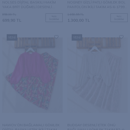
NOLSES DİJİTAL BASKILI HAKİM
NOGNEY GİZLİ PATLI GÖMLEK BOL
YAKA BRİT DÜĞMELİ DESENLİ
PANTOLON İKİLİ TAKIM A5-6-1799-
GÖMLEK TUNİK B3-1-5790-32-LİLA
07-YEŞİL
858,99
TL
1.650,55
TL
%
19
%
21
699,90
TL
İNDIRIM
1.300,00
TL
İNDIRIM
YENI
YENI
NAWOV ÖN BAĞLAMALI GÖMLEK
BUDGAY DESENLİ ETEK ÖNÜ
DİJİTAL BASKILI ETEK İKİLİ TAKIM
BAĞLAMALI GÖMLEK TAKIM B7-4-