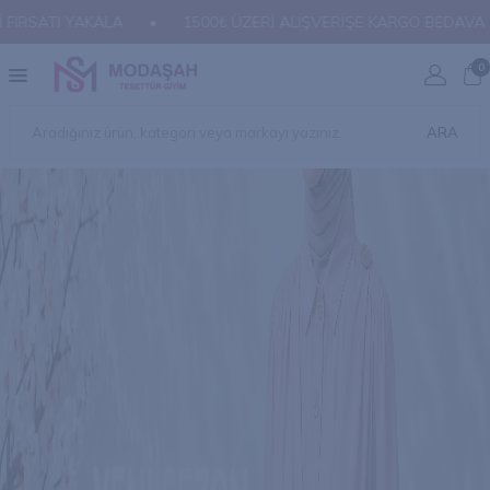
ALIŞVERİŞE KARGO BEDAVA
•
HAFTANIN İNDİRİMLİ ÜRÜNLERİ 
0
ARA