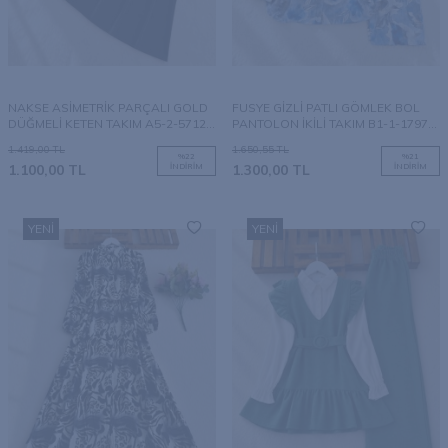
NAKSE ASİMETRİK PARÇALI GOLD
FUSYE GİZLİ PATLI GÖMLEK BOL
DÜĞMELİ KETEN TAKIM A5-2-5712-
PANTOLON İKİLİ TAKIM B1-1-1797-
01-SİYAH
11-İNDİGO
1.419,00
TL
1.650,55
TL
%
22
%
21
1.100,00
TL
İNDIRIM
1.300,00
TL
İNDIRIM
YENI
YENI