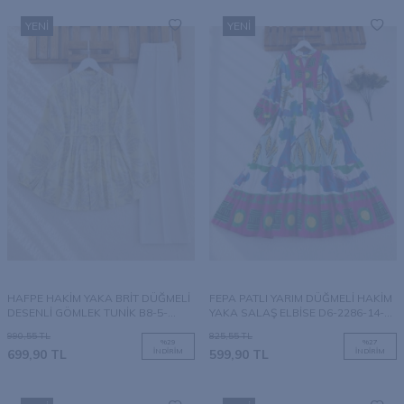
YENI
YENI
HAFPE HAKİM YAKA BRİT DÜĞMELİ
FEPA PATLI YARIM DÜĞMELİ HAKİM
DESENLİ GÖMLEK TUNİK B8-5-
YAKA SALAŞ ELBİSE D6-2286-14-
5787-23-SARI
FUŞYA
990,55
TL
825,55
TL
%
29
%
27
699,90
TL
İNDIRIM
599,90
TL
İNDIRIM