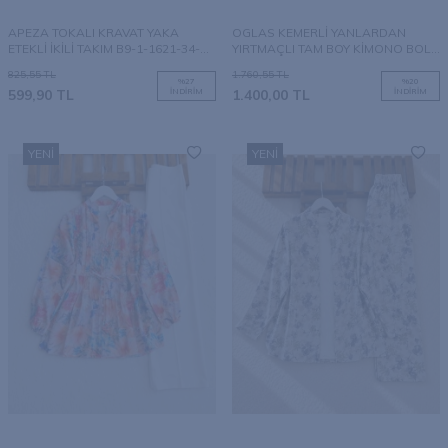
APEZA TOKALI KRAVAT YAKA
OGLAS KEMERLİ YANLARDAN
ETEKLİ İKİLİ TAKIM B9-1-1621-34-
YIRTMAÇLI TAM BOY KİMONO BOL
BEJ
PANTOLON TAKIM A3-1-1798-47-
825,55
TL
1.760,55
TL
PEMBE
%
27
%
20
599,90
TL
İNDIRIM
1.400,00
TL
İNDIRIM
YENI
YENI