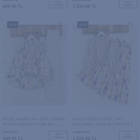
%
25
%
12
699,90
TL
İNDIRIM
1.300,00
TL
İNDIRIM
YENI
YENI
SOVES HAKİM YAKA BRİT DÜĞMELİ
MODLE DESENLİ ETEK ÖNÜ
DESENLİ GÖMLEK TUNİK B2-1-
BAĞLAMALI GÖMLEK TAKIM B1-2-
3246-76-SOMON
1794-34-BEJ
935,66
TL
1.595,55
TL
%
25
%
19
699,90
TL
İNDIRIM
1.300,00
TL
İNDIRIM