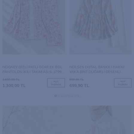
NOGNEY GİZLİ PATLI GÖMLEK BOL
NOLSES DİJİTAL BASKILI HAKİM
PANTOLON İKİLİ TAKIM A5-6-1799-
YAKA BRİT DÜĞMELİ DESENLİ
28-FUŞYA
GÖMLEK TUNİK B3-1-5790-15-
1.650,55
TL
858,99
TL
ORANJ
%
21
%
19
1.300,00
TL
İNDIRIM
699,90
TL
İNDIRIM