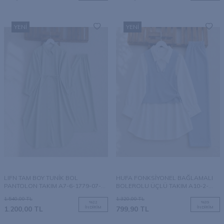
YENI
YENI
LIFN TAM BOY TUNİK BOL
HUFA FONKSİYONEL BAĞLAMALI
PANTOLON TAKIM A7-6-1779-07-
BOLEROLU ÜÇLÜ TAKIM A10-2-
YEŞİL
1643-10-MAVİ
1.540,00
TL
1.320,00
TL
%
22
%
39
1.200,00
TL
İNDIRIM
799,90
TL
İNDIRIM