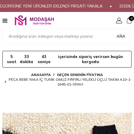
İSİNE YENİ ÜRÜNLER EKLENDİ FIRSATI YAKALA
•
1500₺ ÜZER
0
ARA
5
33
42
içerisinde sipariş verirsen bugün
saat
dakika
saniye
kargoda
ANASAYFA
GEÇEN SENENİN FİYATINA
PECA BEBE YAKA İÇ TUNİK OMUZ FIRFIRLI YELEKLİ ÜÇLÜ TAKIM A10-1-
1645-01-SİYAH