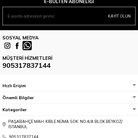
E-BÜLTEN ABONELIĞI
KAYIT OLUN
SOSYAL MEDYA
MÜŞTERI HIZMETLERI
905317837144
Hızlı Erişim
Önemli Bilgiler
Kategoriler
PAŞABAHÇE MAH. KIBLE NÜMA SOK. NO:4/A BLOK BEYKOZ/
İSTANBUL
905317837144