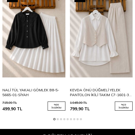
NALİ TÜL YAKALI GÖMLEK B8-5-
KEVDA ÖNÜ DÜĞMELİ YELEK
5665-01-SİYAH
PANTOLON İKİLİ TAKIM C7-1601-34-
BEJ
715,00
TL
1.045,00
TL
%
30
%
23
499,90
TL
İNDIRIM
799,90
TL
İNDIRIM