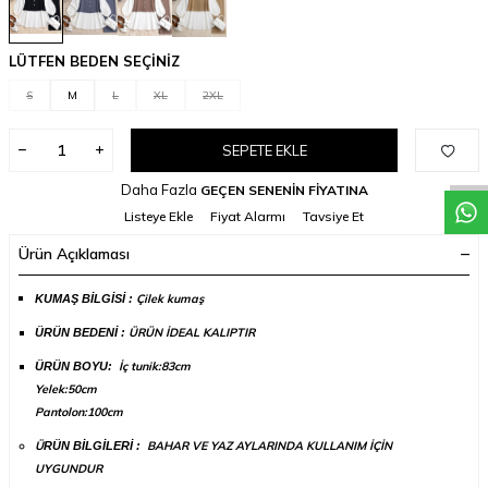
LÜTFEN BEDEN SEÇİNİZ
S
M
L
XL
2XL
W
h
a
t
a
p
p
D
e
s
t
e
H
a
t
t
SEPETE EKLE
Daha Fazla
GEÇEN SENENİN FİYATINA
Listeye Ekle
Fiyat Alarmı
Tavsiye Et
Ürün Açıklaması
Çilek kumaş
​​​​​KUMAŞ BİLGİSİ :
ÜRÜN İDEAL KALIPTIR
ÜRÜN BEDENİ :
İç tunik:83cm
ÜRÜN BOYU:
Yelek:50cm
Pantolon:100cm
Ü
BAHAR VE YAZ AYLARINDA KULLANIM İÇİN
RÜN BİLGİLERİ :
UYGUNDUR