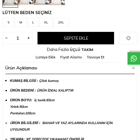
LÜTFEN BEDEN SEÇİNİZ
S
M
L
XL
2XL
W
h
a
t
a
p
p
D
e
s
t
e
H
a
t
t
SEPETE EKLE
Daha Fazla
ÜÇLÜ TAKIM
Listeye Ekle
Fiyat Alarmı
Tavsiye Et
Ürün Açıklaması
Çilek kumaş
​​​​​KUMAŞ BİLGİSİ :
ÜRÜN İDEAL KALIPTIR
ÜRÜN BEDENİ :
İç tunik:83cm
ÜRÜN BOYU:
Yelek:50cm
Pantolon:100cm
Ü
BAHAR VE YAZ AYLARINDA KULLANIM İÇİN
RÜN BİLGİLERİ :
UYGUNDUR
30
DERECEDE YIKAMANIZ ÖNERİLİR
YIKAMA:
°