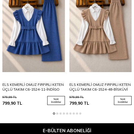
ELS KEMERLİ OMUZ FIRFIRLI KETEN
ELS KEMERLİ OMUZ FIRFIRLI KETEN
ÜÇLÜ TAKIM C6-1524-11-İNDİGO
ÜÇLÜ TAKIM C6-1524-48-BİSKÜVİ
979,99
TL
979,99
TL
%
18
%
18
799,90
TL
İNDIRIM
799,90
TL
İNDIRIM
E-BÜLTEN ABONELIĞI