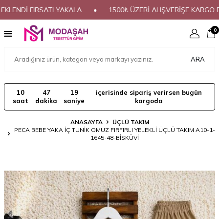
NDİ FIRSATI YAKALA
•
1500₺ ÜZERİ ALIŞVERİŞE KARGO BED
0
ARA
10
47
19
içerisinde sipariş verirsen bugün
saat
dakika
saniye
kargoda
ANASAYFA
ÜÇLÜ TAKIM
PECA BEBE YAKA İÇ TUNİK OMUZ FIRFIRLI YELEKLİ ÜÇLÜ TAKIM A10-1-
1645-48-BİSKÜVİ