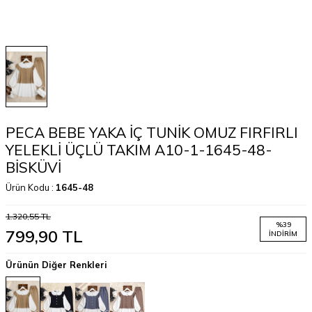
PECA BEBE YAKA İÇ TUNİK OMUZ FIRFIRLI
YELEKLİ ÜÇLÜ TAKIM A10-1-1645-48-
BİSKÜVİ
Ürün Kodu :
1645-48
1.320,55
TL
%
39
799,90
TL
İNDIRIM
Ürünün Diğer Renkleri