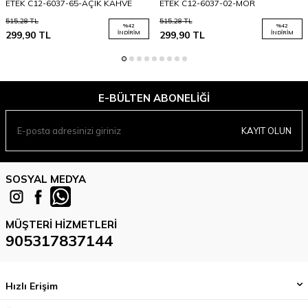
ETEK C12-6037-65-AÇIK KAHVE
ETEK C12-6037-02-MOR
515,28
TL
515,28
TL
%
42
%
42
299,90
TL
İNDIRIM
299,90
TL
İNDIRIM
E-BÜLTEN ABONELIĞI
KAYIT OLUN
SOSYAL MEDYA
MÜŞTERI HIZMETLERI
905317837144
Hızlı Erişim