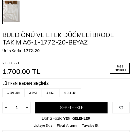
BUED ÖNÜ VE ETEK DÜĞMELİ BRODE
TAKIM A6-1-1772-20-BEYAZ
Ürün Kodu :
1772-20
2.090,55
TL
%
19
1.700,00
TL
İNDIRIM
LÜTFEN BEDEN SEÇİNİZ
1 (36-38)
2 (40)
3 (42)
4 (44-46)
SEPETE EKLE
W
h
a
t
a
p
p
D
e
s
t
e
H
a
t
t
Daha Fazla
YENİ GELENLER
Listeye Ekle
Fiyat Alarmı
Tavsiye Et