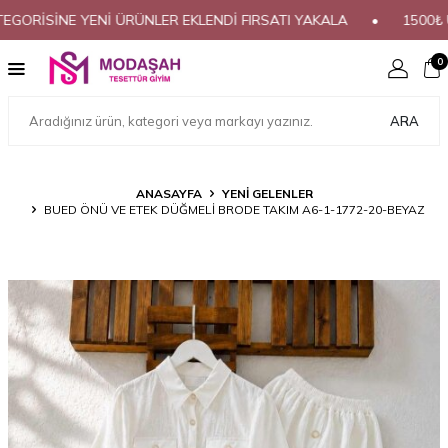
İSİNE YENİ ÜRÜNLER EKLENDİ FIRSATI YAKALA
•
1500₺ ÜZER
0
ARA
ANASAYFA
YENİ GELENLER
BUED ÖNÜ VE ETEK DÜĞMELİ BRODE TAKIM A6-1-1772-20-BEYAZ