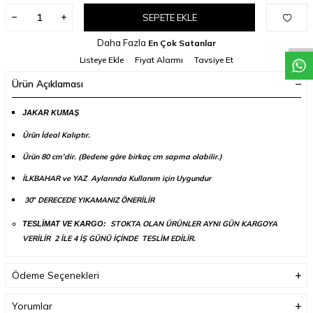
W
h
a
t
a
p
p
D
e
s
t
e
H
a
t
t
SEPETE EKLE
Daha Fazla
En Çok Satanlar
Listeye Ekle
Fiyat Alarmı
Tavsiye Et
Ürün Açıklaması
JAKAR KUMAŞ
Ürün İdeal Kalıptır.
Ürün 80 cm'dir. (B
edene göre birkaç cm sapma olabilir.)
İLKBAHAR ve YAZ Aylarında Kullanım için Uygundur
30
DERECEDE YIKAMANIZ ÖNERİLİR
°
STOKTA OLAN ÜRÜNLER AYNI GÜN KARGOYA
TESLİMAT VE KARGO:
VERİLİR 2 İLE 4 İŞ GÜNÜ İÇİNDE TESLİM EDİLİR.
Ödeme Seçenekleri
Yorumlar