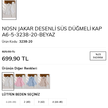
NOSN JAKAR DESENLİ SÜS DÜĞMELİ KAP
A6-5-3238-20-BEYAZ
Ürün Kodu :
3238-20
825,55
TL
%
15
699,90
TL
İNDIRIM
Ürünün Diğer Renkleri
LÜTFEN BEDEN SEÇİNİZ
1 (36-38)
2 (40)
3 (42)
4 (44-46)