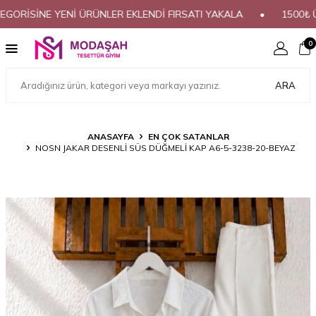
İSİNE YENİ ÜRÜNLER EKLENDİ FIRSATI YAKALA
•
1500₺ ÜZERİ
0
ARA
ANASAYFA
EN ÇOK SATANLAR
NOSN JAKAR DESENLİ SÜS DÜĞMELİ KAP A6-5-3238-20-BEYAZ