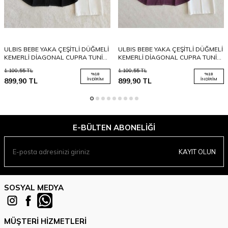
ULBIS BEBE YAKA ÇEŞİTLİ DÜĞMELİ
ULBIS BEBE YAKA ÇEŞİTLİ DÜĞMELİ
KEMERLİ DİAGONAL CUPRA TUNİK
KEMERLİ DİAGONAL CUPRA TUNİK
KAP B1-4-5694-01-SİYAH
KAP B1-4-5694-18-MÜRDÜM
1.100,55
TL
1.100,55
TL
%
18
%
18
899,90
TL
İNDIRIM
899,90
TL
İNDIRIM
E-BÜLTEN ABONELIĞI
KAYIT OLUN
SOSYAL MEDYA
MÜŞTERI HIZMETLERI