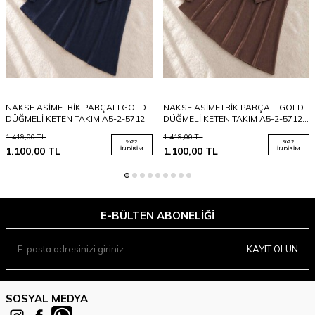
NAKSE ASİMETRİK PARÇALI GOLD
NAKSE ASİMETRİK PARÇALI GOLD
DÜĞMELİ KETEN TAKIM A5-2-5712-
DÜĞMELİ KETEN TAKIM A5-2-5712-
12-LACİVERT
37-KAHVE
1.419,00
TL
1.419,00
TL
%
22
%
22
1.100,00
TL
İNDIRIM
1.100,00
TL
İNDIRIM
E-BÜLTEN ABONELIĞI
KAYIT OLUN
SOSYAL MEDYA