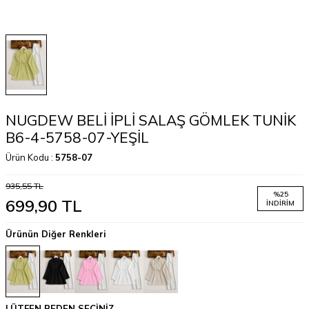
NUGDEW BELİ İPLİ SALAŞ GÖMLEK TUNİK
B6-4-5758-07-YEŞİL
Ürün Kodu :
5758-07
935,55
TL
%
25
699,90
TL
İNDIRIM
Ürünün Diğer Renkleri
LÜTFEN BEDEN SEÇİNİZ