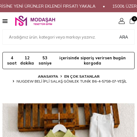
 YENİ ÜRÜNLER EKLENDİ FIRSATI YAKALA
•
1500₺ ÜZERİ ALI
0
ARA
4
12
53
içerisinde sipariş verirsen bugün
saat
dakika
saniye
kargoda
ANASAYFA
EN ÇOK SATANLAR
NUGDEW BELİ İPLİ SALAŞ GÖMLEK TUNİK B6-4-5758-07-YEŞİL