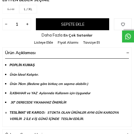
W
h
a
t
a
p
p
D
e
s
t
e
H
a
t
t
S / M
L / XL
SEPETE EKLE
Daha Fazla
En Çok Satanlar
Listeye Ekle
Fiyat Alarmı
Tavsiye Et
Ürün Açıklaması
POPLİN KUMAŞ
Ürün İdeal Kalıptır.
Ürün 76cm (B
edene göre birkaç cm sapma olabilir.)
İLKBAHAR ve YAZ Aylarında Kullanım için Uygundur
30
DERECEDE YIKAMANIZ ÖNERİLİR
°
STOKTA OLAN ÜRÜNLER AYNI GÜN KARGOYA
TESLİMAT VE KARGO:
VERİLİR 2 İLE 4 İŞ GÜNÜ İÇİNDE TESLİM EDİLİR.