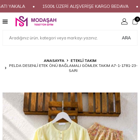
YAKALA
•
1500₺ ÜZERİ ALIŞVERİŞE KARGO BEDAVA
•
HA
0
ARA
ANASAYFA
ETEKLİ TAKIM
PELDA DESENLİ ETEK ÖNÜ BAĞLAMALI GÖMLEK TAKIM A7-1-1781-23-
SARI