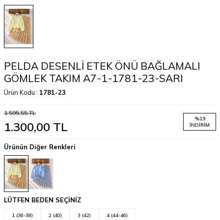
PELDA DESENLİ ETEK ÖNÜ BAĞLAMALI
GÖMLEK TAKIM A7-1-1781-23-SARI
Ürün Kodu :
1781-23
1.595,55
TL
%
19
1.300,00
TL
İNDIRIM
Ürünün Diğer Renkleri
LÜTFEN BEDEN SEÇİNİZ
1 (36-38)
2 (40)
3 (42)
4 (44-46)