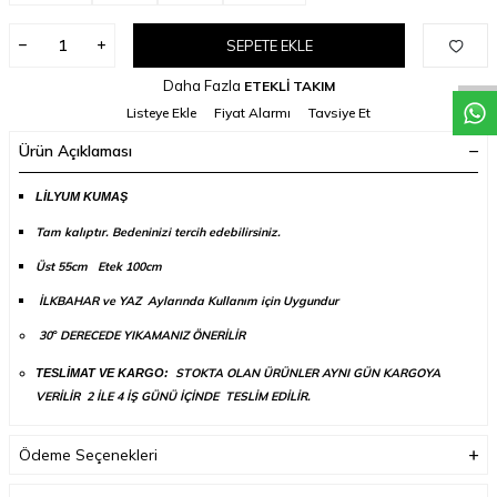
W
h
a
t
a
p
p
D
e
s
t
e
H
a
t
t
SEPETE EKLE
Daha Fazla
ETEKLİ TAKIM
Listeye Ekle
Fiyat Alarmı
Tavsiye Et
Ürün Açıklaması
LİLYUM KUMAŞ
Tam kalıptır. Bedeninizi tercih edebilirsiniz.
Üst 55cm
Etek 100cm
İLKBAHAR ve YAZ Aylarında Kullanım için Uygundur
30
DERECEDE YIKAMANIZ ÖNERİLİR
°
STOKTA OLAN ÜRÜNLER AYNI GÜN KARGOYA
TESLİMAT VE KARGO:
VERİLİR 2 İLE 4 İŞ GÜNÜ İÇİNDE TESLİM EDİLİR.
Ödeme Seçenekleri