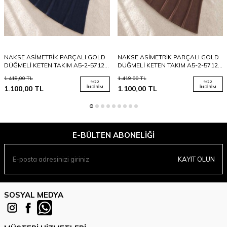
NAKSE ASİMETRİK PARÇALI GOLD
NAKSE ASİMETRİK PARÇALI GOLD
DÜĞMELİ KETEN TAKIM A5-2-5712-
DÜĞMELİ KETEN TAKIM A5-2-5712-
12-LACİVERT
37-KAHVE
1.419,00
TL
1.419,00
TL
%
22
%
22
1.100,00
TL
İNDIRIM
1.100,00
TL
İNDIRIM
E-BÜLTEN ABONELIĞI
KAYIT OLUN
SOSYAL MEDYA